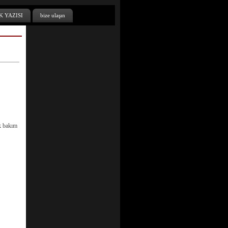
K YAZISI
bize ulaşın
uk bakım