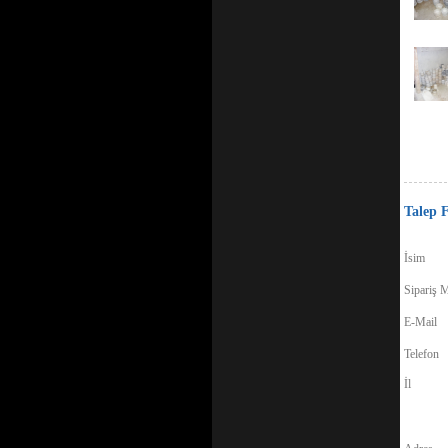
Talep 
İsim
Sipariş M
E-Mail
Telefon
İl