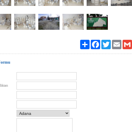
Paylaş
Facebook
Twitter
Email
Formu
iktarı