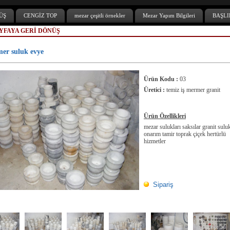
ÜŞ
CENGİZ TOP
mezar çeşitli örnekler
Mezar Yapım Bilgileri
BAŞLI
YFAYA GERİ DÖNÜŞ
er suluk evye
Ürün Kodu :
03
Üretici :
temiz iş mermer granit
Ürün Özellikleri
mezar sulukları saksılar granit sul
onarım tamir toprak çiçek hertürlü
hizmetler
Sipariş