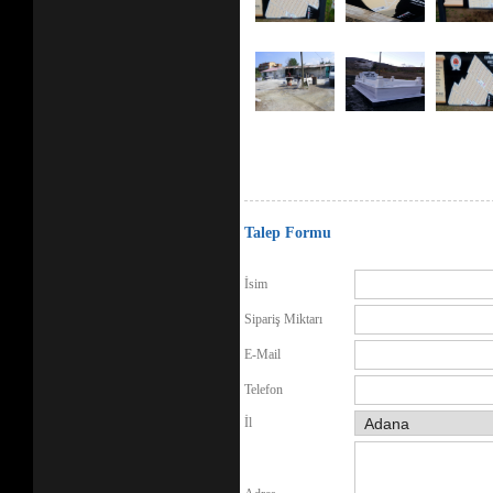
Talep Formu
İsim
Sipariş Miktarı
E-Mail
Telefon
İl