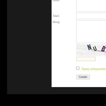
Adres
Alan1
Mesaj
Sipariş sözleşmesini