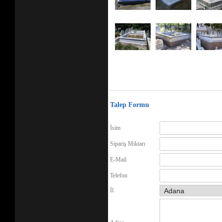
Talep Formu
İsim
Sipariş Miktarı
E-Mail
Telefon
İl