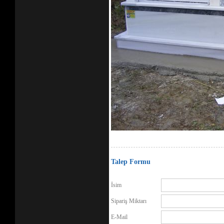
Talep Formu
İsim
Sipariş Miktarı
E-Mail