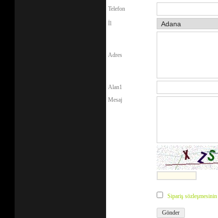
Telefon
İl
Adres
Alan1
Mesaj
Sipariş sözleşmesini