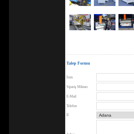
Talep Formu
İsim
Sipariş Miktarı
E-Mail
Telefon
İl