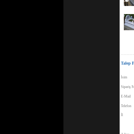
Talep 
İsim
Sipariş M
E-Mail
Telefon
İl