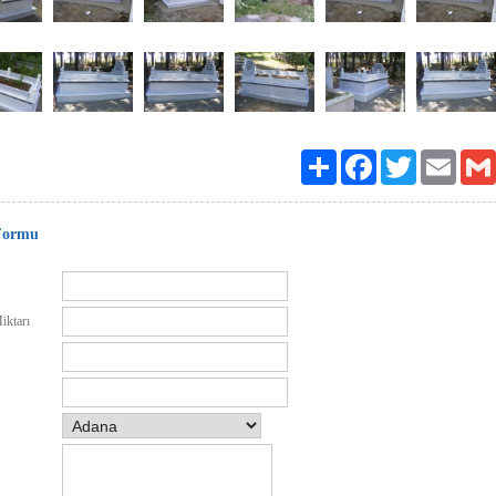
Paylaş
Facebook
Twitter
Email
Formu
iktarı