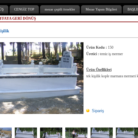
ÜŞ
CENGİZ TOP
mezar çeşitli örnekler
Mezar Yapım Bilgileri
BAŞLI
YFAYA GERİ DÖNÜŞ
işilik
Ürün Kodu :
150
Üretici :
temiz iş mermer
Ürün Özellikleri
tek kişilik kople marmara mermeri 
Sipariş