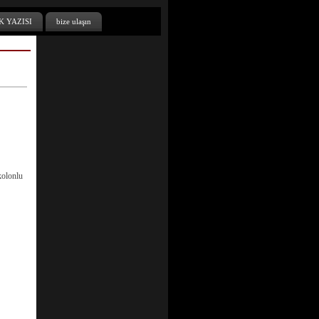
K YAZISI
bize ulaşın
kolonlu