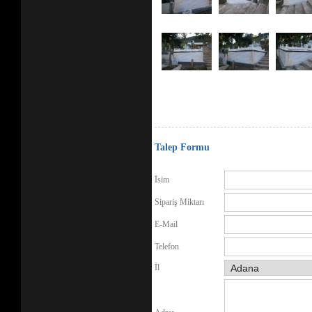
Talep Formu
İsim
Sipariş Miktarı
E-Mail
Telefon
İl