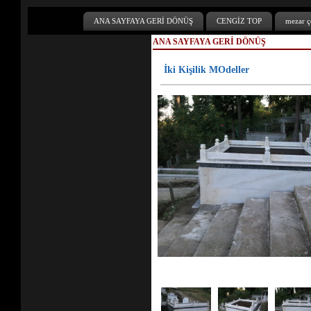
ANA SAYFAYA GERİ DÖNÜŞ
CENGİZ TOP
mezar çe
ANA SAYFAYA GERİ DÖNÜŞ
İki Kişilik MOdeller