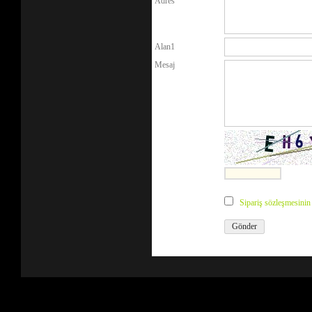
Adres
Alan1
Mesaj
Sipariş sözleşmesini