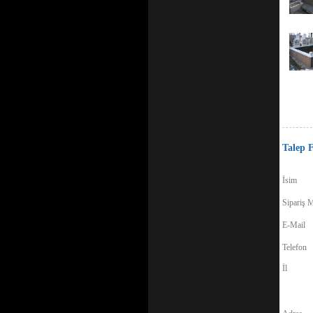
Talep 
İsim
Sipariş M
E-Mail
Telefon
İl