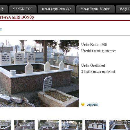
ÜŞ
CENGİZ TOP
mezar çeşitli örnekler
Mezar Yapım Bilgileri
BAŞLI
YFAYA GERİ DÖNÜŞ
r
Ürün Kodu :
300
Üretici :
temiz iş mermer
Ürün Özellikleri
3 kişilik mezar modelleri
Sipariş