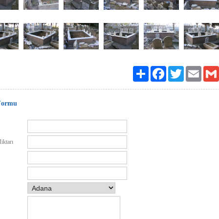
Paylaş
Facebook
Twitter
Email
Formu
iktarı