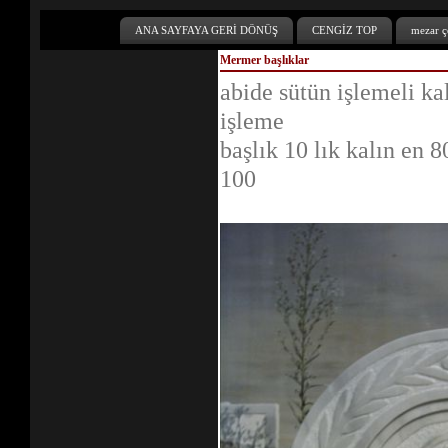
ANA SAYFAYA GERİ DÖNÜŞ
CENGİZ TOP
mezar çe
Mermer başlıklar
abide sütün işlemeli kal
işleme
başlık 10 lık kalın en 
100