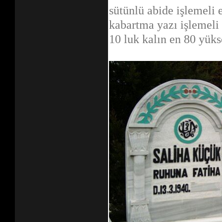
sütünlü abide işlemeli e
kabartma yazı işlemeli 
10 luk kalın en 80 yüks