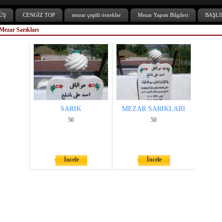
ÜŞ
CENGİZ TOP
mezar çeşitli örnekler
Mezar Yapım Bilgileri
BAŞLI
ezar Sarıkları
SARIK
MEZAR SARIKLARI
50
50
İncele
İncele